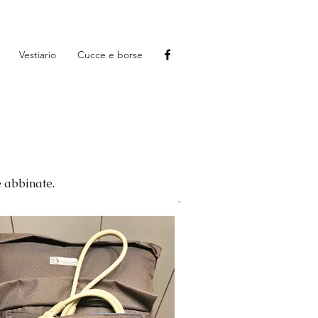
Vestiario
Cucce e borse
e abbinate.