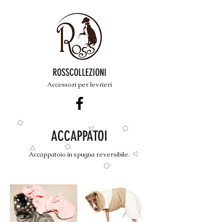
ROSSCOLLEZIONI
Accessori per levrieri
ACCAPPATOI
Accappatoio in spugna reversibile.